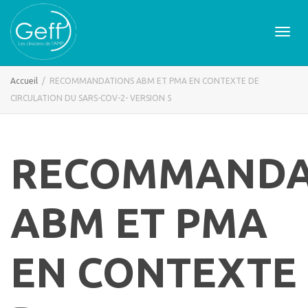
Active
Accueil
RECOMMANDATIONS ABM ET PMA EN CONTEXTE DE
CIRCULATION DU SARS-COV-2- VERSION 5
naviga
RECOMMANDA
ABM ET PMA
EN CONTEXTE