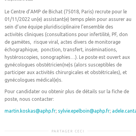
Le Centre d’AMP de Bichat (75018, Paris) recrute pour le
01/11/2022 un(e) assistant(e) temps plein pour assurer au
sein d’une équipe pluridisciplinaire l’ensemble des
activités cliniques (consultations pour infertilité, PF, don
de gamètes, risque viral, actes divers de monitorage
échographique, ponction, transfert, inséminations,
hystéroscopies, sonographies…). Le poste est ouvert aux
gynécologues obstétricien(ne)s (alors susceptibles de
participer aux activités chirurgicales et obstétricales), et
gynécologues médical(e)s.
Pour candidater ou obtenir plus de détails sur la fiche de
poste, nous contacter:
martin.koskas@aphp.fr
;
sylvie.epelboin@aphp.fr
;
adele.cant
PARTAGER CECI