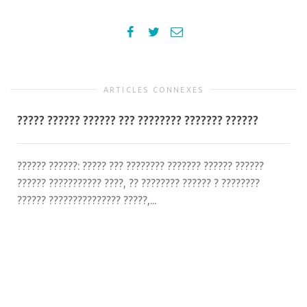
ARTICLES CONNEXES
????? ?????? ?????? ??? ???????? ??????? ??????
?????? ??????: ????? ??? ???????? ??????? ?????? ??????
?????? ??????????? ????, ?? ???????? ?????? ? ????????
?????? ??????????????? ?????,...