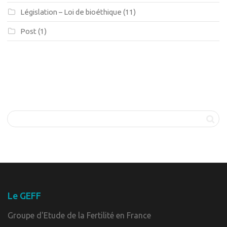
Législation – Loi de bioéthique
(11)
Post
(1)
Le GEFF
Groupe d'Etude de la Fertilité en France