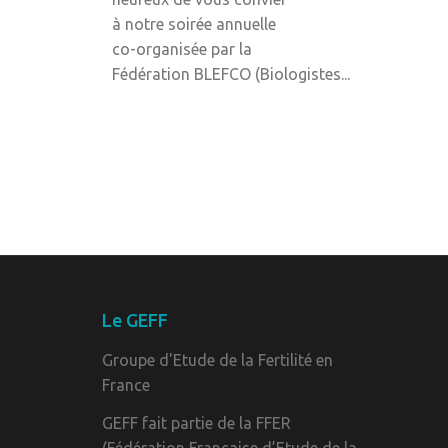
à notre soirée annuelle
co-organisée par la
Fédération BLEFCO (Biologistes...
Le GEFF
Groupe d'Etude de la Fertilité en
France
GEFF fait partie de la FFER