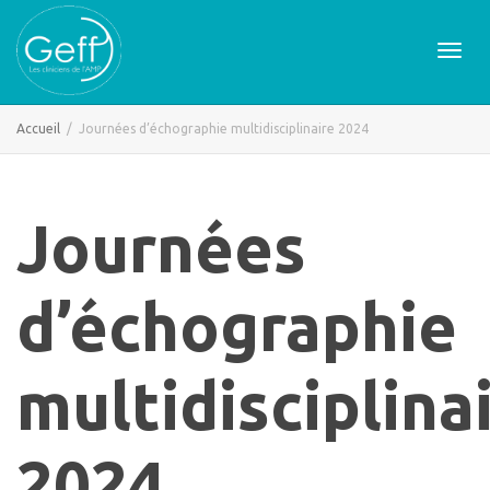
Active
Accueil
Journées d’échographie multidisciplinaire 2024
naviga
Journées
d’échographie
multidisciplina
2024