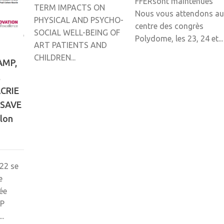
FFERsont maintenues
TERM IMPACTS ON
Nous vous attendons au
PHYSICAL AND PSYCHO-
centre des congrès
SOCIAL WELL-BEING OF
Polydome, les 23, 24 et...
ART PATIENTS AND
CHILDREN...
 AMP,
,
CRIE
– SAVE
lon
022 se
e
ée
MP
..