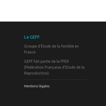
Le GEFF
Groupe d'Etude de la Fertilité en
France
GEFF fait partie de la FFER
(Fédération Française d’Etude de la
Reproduction).
Mentions légales