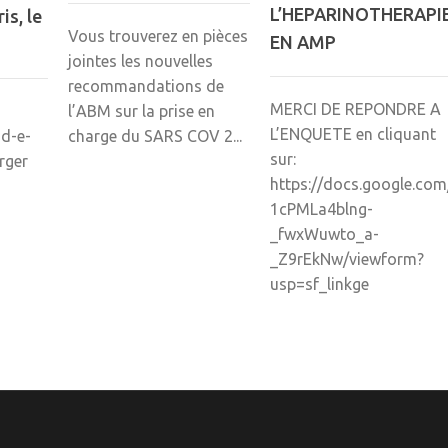
L’HEPARINOTHERAPI
is, le
Vous trouverez en pièces
EN AMP
jointes les nouvelles
recommandations de
MERCI DE REPONDRE A
l’ABM sur la prise en
L’ENQUETE en cliquant
charge du SARS COV 2...
d-e-
sur:
rger
https://docs.google.c
1cPMLa4blng-
_fwxWuwto_a-
_Z9rEkNw/viewform?
usp=sf_linkge