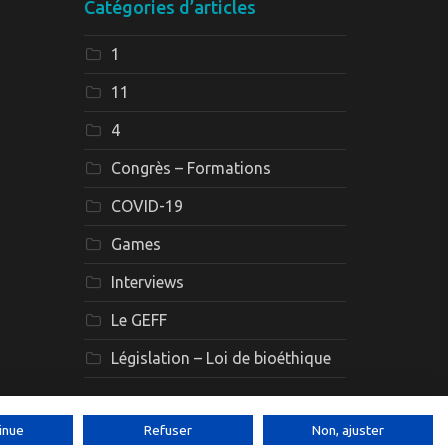
Catégories d’articles
1
11
4
Congrès – Formations
COVID-19
Games
Interviews
Le GEFF
Législation – Loi de bioéthique
inue
Refuser
Non, ajuster