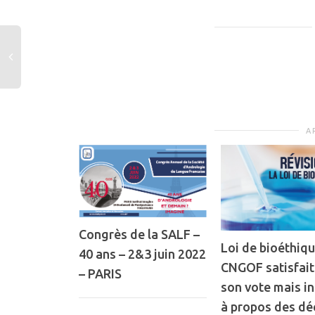
A
Congrès de la SALF –
Loi de bioéthiqu
40 ans – 2&3 juin 2022
CNGOF satisfait
– PARIS
son vote mais i
à propos des dé