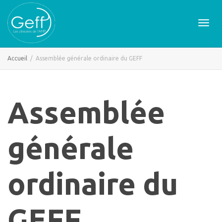
Active
Accueil
Assemblée générale ordinaire du GEFF
naviga
Assemblée
générale
ordinaire du
GEFF