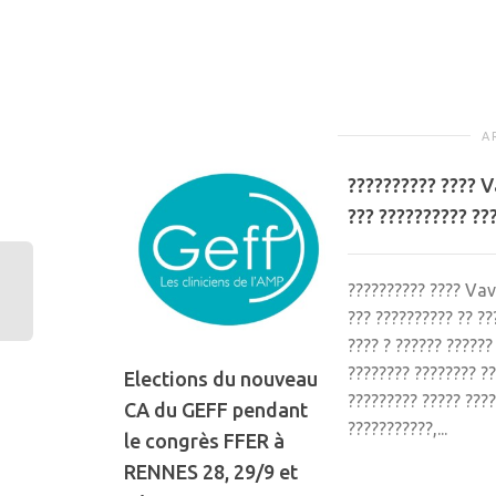
A
?????????? ???? 
??? ?????????? ??
?????????? ???? Va
??? ?????????? ?? ??
???? ? ?????? ??????
???????? ???????? ??
Elections du nouveau
????????? ????? ???
CA du GEFF pendant
???????????,...
le congrès FFER à
RENNES 28, 29/9 et