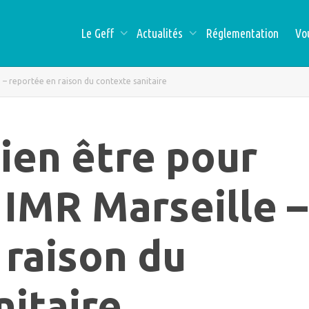
Le Geff
Actualités
Réglementation
Vo
 – reportée en raison du contexte sanitaire
ien être pour
 IMR Marseille –
 raison du
nitaire