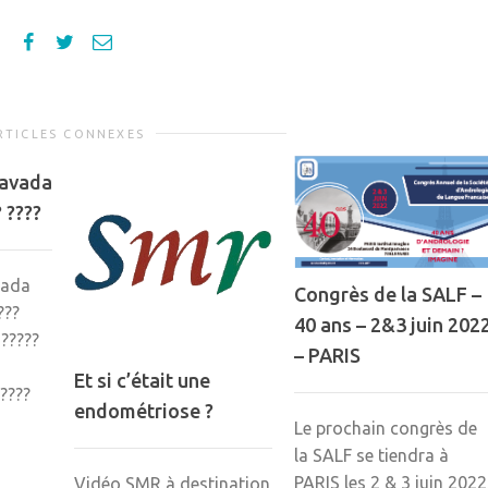
RTICLES CONNEXES
Vavada
? ????
vada
Congrès de la SALF –
???
40 ans – 2&3 juin 202
 ?????
– PARIS
Et si c’était une
?????
endométriose ?
Le prochain congrès de
la SALF se tiendra à
PARIS les 2 & 3 juin 2022
Vidéo SMR à destination