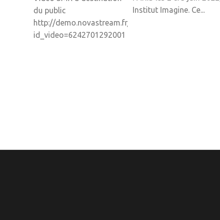
Institut Imagine. Ce...
du public
http://demo.novastream.fr/lenmedical/download.ph
id_video=6242701292001