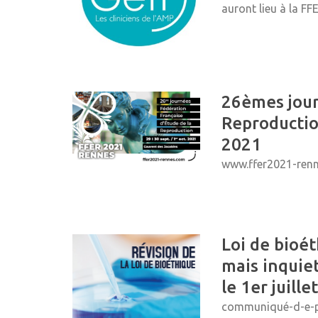
auront lieu à la FFE
26èmes jour
Reproductio
2021
www.ffer2021-ren
Loi de bioét
mais inquiet
le 1er juille
communiqué-d-e-p