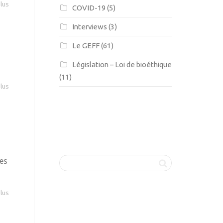
plus
COVID-19
(5)
Interviews
(3)
Le GEFF
(61)
Législation – Loi de bioéthique
(11)
plus
des
plus