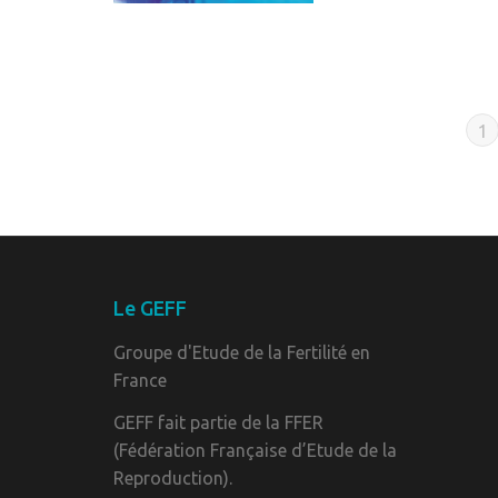
1
Le GEFF
Groupe d'Etude de la Fertilité en
France
GEFF fait partie de la FFER
(Fédération Française d’Etude de la
Reproduction).