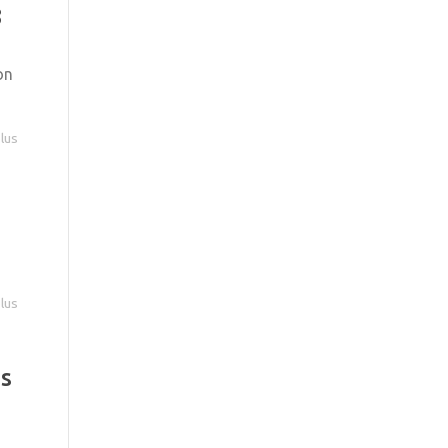
8
on
plus
plus
ès